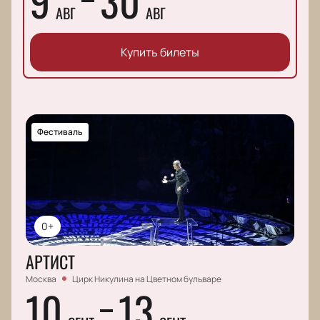
9
30
АВГ
АВГ
Купить билеты
Фестиваль
0+
АРТИСТ
Москва
Цирк Никулина на Цветном бульваре
10
13