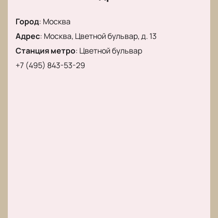
доставлены по электронной почте, и вы сможете
Город
:
Москва
посетить шоу всей семьёй.
Адрес
:
Москва, Цветной бульвар, д. 13
Станция метро
:
Цветной бульвар
+7 (495) 843-53-29