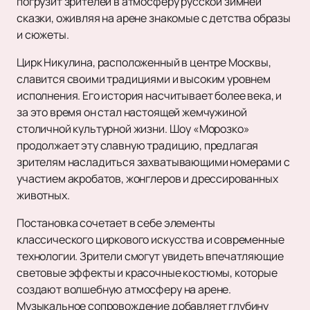
погрузит зрителей в атмосферу русской зимней
сказки, оживляя на арене знакомые с детства образы
и сюжеты.
Цирк Никулина, расположенный в центре Москвы,
славится своими традициями и высоким уровнем
исполнения. Его история насчитывает более века, и
за это время он стал настоящей жемчужиной
столичной культурной жизни. Шоу «Морозко»
продолжает эту славную традицию, предлагая
зрителям насладиться захватывающими номерами с
участием акробатов, жонглеров и дрессированных
животных.
Постановка сочетает в себе элементы
классического циркового искусства и современные
технологии. Зрители смогут увидеть впечатляющие
световые эффекты и красочные костюмы, которые
создают волшебную атмосферу на арене.
Музыкальное сопровождение добавляет глубину