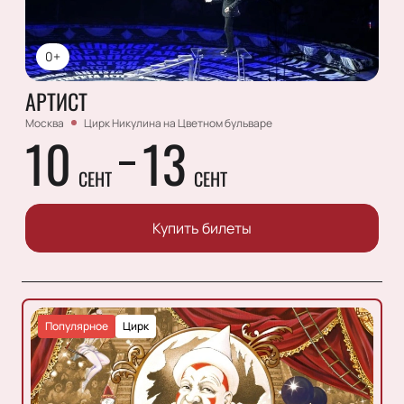
0+
АРТИСТ
Москва
Цирк Никулина на Цветном бульваре
10
13
СЕНТ
СЕНТ
Купить билеты
Популярное
Цирк