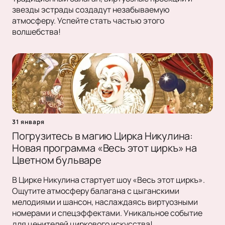
звезды эстрады создадут незабываемую
атмосферу. Успейте стать частью этого
волшебства!
31 января
Погрузитесь в магию Цирка Никулина:
Новая программа «Весь этот циркъ» на
Цветном бульваре
В Цирке Никулина стартует шоу «Весь этот циркъ».
Ощутите атмосферу балагана с цыганскими
мелодиями и шансон, наслаждаясь виртуозными
номерами и спецэффектами. Уникальное событие
для ценителей циркового искусства!