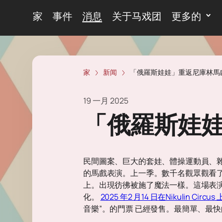
家
事件
消息
关于马戏团
更多的
家
新闻
「俄羅斯娃娃」重返尼庫林馬
19 一月 2025
「俄羅斯娃
民間圖案、巨大的套娃、體操運動員、
的馬戲表演。上一季。數千名觀眾觀看
上。出現彷彿被施了魔法一樣。這場表
化。
2025 年2 月14 日在Nikulin Circus
音樂”。的門票 已經發售。最簡單、最