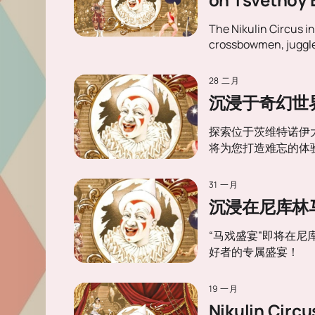
The Nikulin Circus i
crossbowmen, juggler
28 二月
沉浸于奇幻世
探索位于茨维特诺伊
将为您打造难忘的体
31 一月
沉浸在尼库林
“马戏盛宴”即将在
好者的专属盛宴！
19 一月
Nikulin Cir