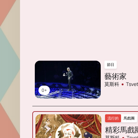
節日
藝術家
莫斯科
Tsv
0+
流行的
馬戲團
精彩馬戲
莫斯科
Tsv