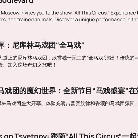
n Moscow invites you to the show "All This Circus." Experience
s, and trained animals. Discover a unique performance in th
界：尼库林马戏团“全马戏”
大道上的尼库林马戏团，欣赏独一无二的“全马戏”演出！传统的
验。加入这场奇幻之旅吧！
马戏团的魔幻世界：全新节目“马戏盛宴”在
尼库林马戏团盛大开幕。体验充满吉普赛旋律和香颂的马戏团氛围
cus on Tsvetnoy: 跟随“All This Circ