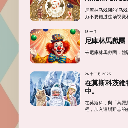
尼库林马戏团的“马
万不要错过这场视觉
18 一月
尼庫林馬戲團
來尼庫林馬戲團，體
24 十二月 2025
在莫斯科茨維
中。
在莫斯科，與「莫羅
程，加入這場難忘的