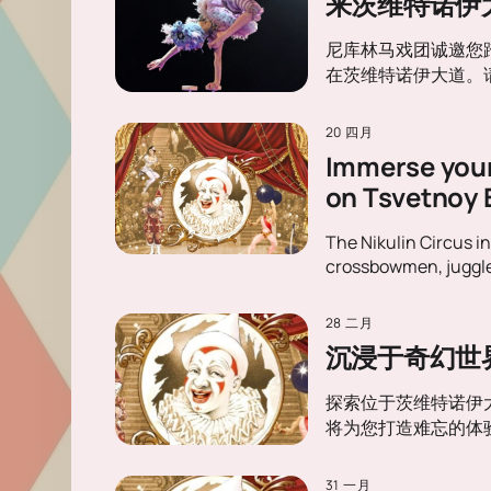
来茨维特诺伊大道
尼库林马戏团诚邀您
在茨维特诺伊大道。
20 四月
Immerse yours
on Tsvetnoy 
The Nikulin Circus i
crossbowmen, juggler
28 二月
沉浸于奇幻世
探索位于茨维特诺伊
将为您打造难忘的体
31 一月