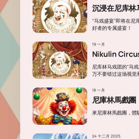
沉浸在尼库林
“马戏盛宴”即将在
好者的专属盛宴！
19 一月
Nikulin Cir
尼库林马戏团的“马
万不要错过这场视觉
18 一月
尼庫林馬戲團
來尼庫林馬戲團，體
24 十二月 2025