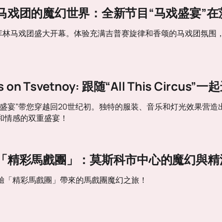
马戏团的魔幻世界：全新节目“马戏盛宴”在
尼库林马戏团盛大开幕。体验充满吉普赛旋律和香颂的马戏团氛围
cus on Tsvetnoy: 跟随“All This Circ
戏盛宴”带您穿越回20世纪初。独特的服装、音乐和灯光效果营
和情感的双重盛宴！
「精彩馬戲團」：莫斯科市中心的魔幻與精
驗「精彩馬戲團」帶來的馬戲團魔幻之旅！