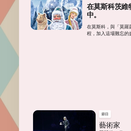
在莫斯科茨維
中。
在莫斯科，與「莫羅
程，加入這場難忘的
節日
藝術家