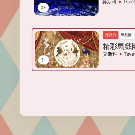
莫斯科
Tsv
0+
流行的
馬戲團
精彩馬戲
莫斯科
Tsv
3+