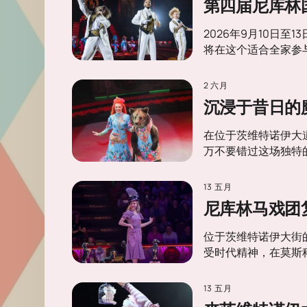
第四届尼库林
2026年9月10日
将在这个适合全家参
2 六月
沉浸于昔日的
在位于茨维特诺伊大
万不要错过这场独特的
13 五月
尼库林马戏团
位于茨维特诺伊大街
受时代精神，在莫斯
13 五月