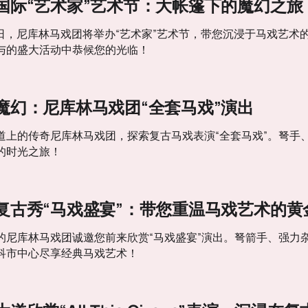
国际“艺术家”艺术节：大帐篷下的魔幻之旅
至13日，尼库林马戏团将举办“艺术家”艺术节，带您沉浸于马戏
与的盛大活动中恭候您的光临！
魔幻：尼库林马戏团“全套马戏”演出
道上的传奇尼库林马戏团，探索复古马戏表演“全套马戏”。弩手
​​时光之旅！
复古秀“马戏盛宴”：带您重温马戏艺术的黄
的尼库林马戏团诚邀您前来欣赏“马戏盛宴”演出。弩箭手、强力
科市中心尽享经典马戏艺术！