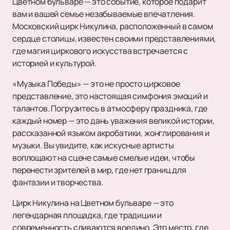
Цветном бульваре — это событие, которое подарит
вам и вашей семье незабываемые впечатления.
Московский цирк Никулина, расположенный в самом
сердце столицы, известен своими представлениями,
где магия циркового искусства встречается с
историей и культурой.
«Музыка Победы» — это не просто цирковое
представление, это настоящая симфония эмоций и
талантов. Погрузитесь в атмосферу праздника, где
каждый номер — это дань уважения великой истории,
рассказанной языком акробатики, жонглирования и
музыки. Вы увидите, как искусные артисты
воплощают на сцене самые смелые идеи, чтобы
перенести зрителей в мир, где нет границ для
фантазии и творчества.
Цирк Никулина на Цветном бульваре — это
легендарная площадка, где традиции и
современность сливаются воедино. Это место, где