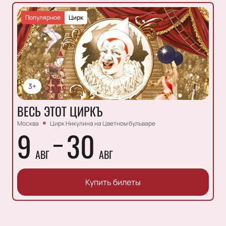
Популярное
Цирк
3+
ВЕСЬ ЭТОТ ЦИРКЪ
Москва
Цирк Никулина на Цветном бульваре
9
30
АВГ
АВГ
Купить билеты