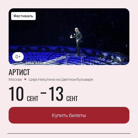
Фестиваль
0+
АРТИСТ
Москва
Цирк Никулина на Цветном бульваре
10
13
СЕНТ
СЕНТ
Купить билеты